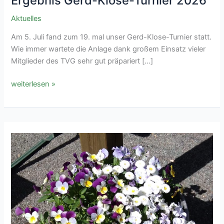
Ergebnis Gerd-Klose-Turnier 2026
Aktuelles
Am 5. Juli fand zum 19. mal unser Gerd-Klose-Turnier statt.
Wie immer wartete die Anlage dank großem Einsatz vieler
Mitglieder des TVG sehr gut präpariert […]
Ergebnis
weiterlesen »
Gerd-
Klose-
Turnier
2026