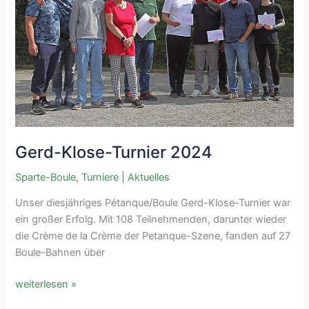
Gerd-Klose-Turnier 2024
Sparte-Boule
,
Turniere
|
Aktuelles
Unser diesjähriges Pétanque/Boule Gerd-Klose-Turnier war
ein großer Erfolg. Mit 108 Teilnehmenden, darunter wieder
die Crème de la Crème der Petanque-Szene, fanden auf 27
Boule-Bahnen über
Gerd-
weiterlesen »
Klose-