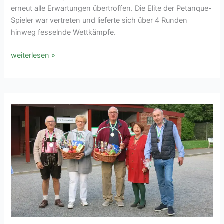
erneut alle Erwartungen übertroffen. Die Elite der Petanque-
Spieler war vertreten und lieferte sich über 4 Runden
hinweg fesselnde Wettkämpfe.
Frühjahrsturnier
weiterlesen »
2024