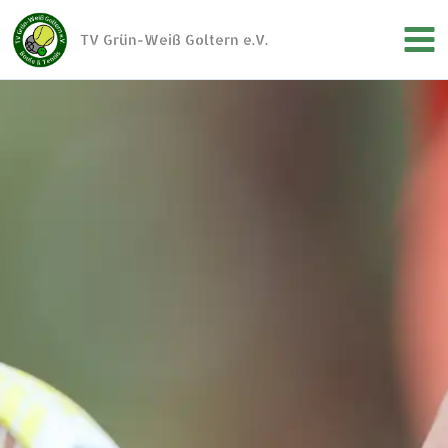
Zum
Inhalt
TV Grün-Weiß Goltern e.V.
springen