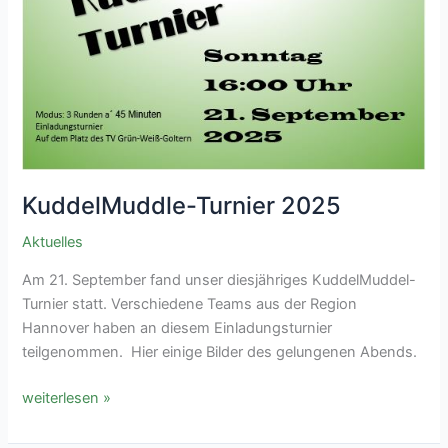
KuddelMuddle-Turnier 2025
Aktuelles
Am 21. September fand unser diesjähriges KuddelMuddel-
Turnier statt. Verschiedene Teams aus der Region
Hannover haben an diesem Einladungsturnier
teilgenommen. Hier einige Bilder des gelungenen Abends.
KuddelMuddle-
weiterlesen »
Turnier
2025