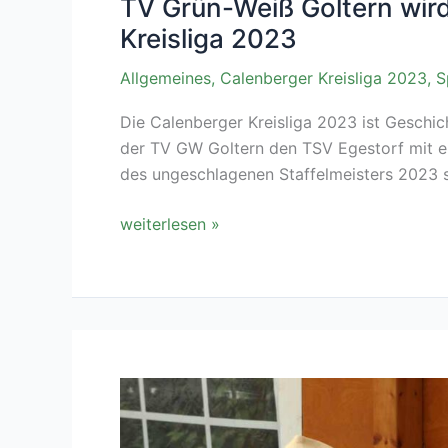
TV Grün-Weiß Goltern wird
Kreisliga 2023
Allgemeines
,
Calenberger Kreisliga 2023
,
S
Die Calenberger Kreisliga 2023 ist Geschi
der TV GW Goltern den TSV Egestorf mit ei
des ungeschlagenen Staffelmeisters 2023 s
TV
weiterlesen »
Grün-
Weiß
Goltern
wird
Meister
der
Calenberger
Kreisliga