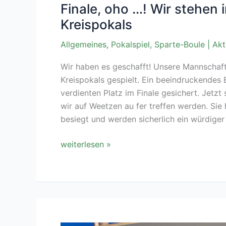
Finale, oho …! Wir stehen 
Kreispokals
Allgemeines
,
Pokalspiel
,
Sparte-Boule
|
Akt
Wir haben es geschafft! Unsere Mannschaft 
Kreispokals gespielt. Ein beeindruckendes 
verdienten Platz im Finale gesichert. Jetz
wir auf Weetzen au fer treffen werden. Si
besiegt und werden sicherlich ein würdiger
Finale,
weiterlesen »
oho
…!
Wir
stehen
im
Finale